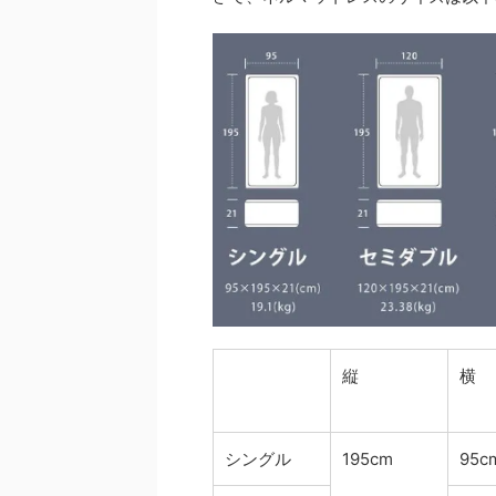
縦
横
シングル
195cm
95c