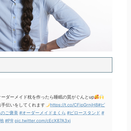
ーダーメイド枕を作ったら睡眠の質がぐんとup
お手伝いをしてくれます
https://t.co/CFipGrnjH8
#ピ
へのご褒美
#オーダーメイドまくら
#ピロースタンド
#
地
#PR
pic.twitter.com/cEcX87A3xj